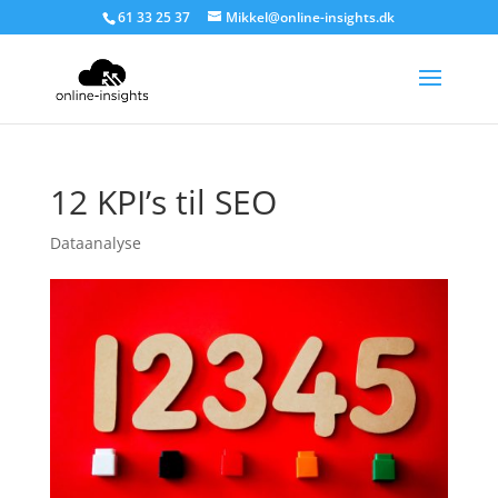
61 33 25 37
Mikkel@online-insights.dk
12 KPI’s til SEO
Dataanalyse