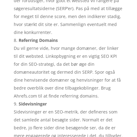
der forudsiger, hvor godt et websted vil rangere på
søgeresultatsiderne (SERP’er). Pas på med at tillægge
for meget til denne score, men den indikerer stadig,
hvor stærkt dit site er. Sammenlign eventuelt med
dine konkurrenter.
Referring Domains
Du vil gerne vide, hvor mange domæner, der linker
til dit websted. Linkopbygning er en vigtig SEO KPI
for din SEO-strategi, da det bør øge din
domæneautoritet og dermed din SERP. Spor også
dine henvisende domæner og henvisninger for at få
bedre overblik over dine tilbagekoblinger. Brug
Ahrefs.com til at finde referring domains.
Sidevisninger
Sidevisninger er en SEO-metrik, der defineres som
det samlede antal besøgte sider. Normalt er det
bedre, jo flere sider dine besøgende ser, da de er
mere engagerede og interesserede i det, du tilbyder.