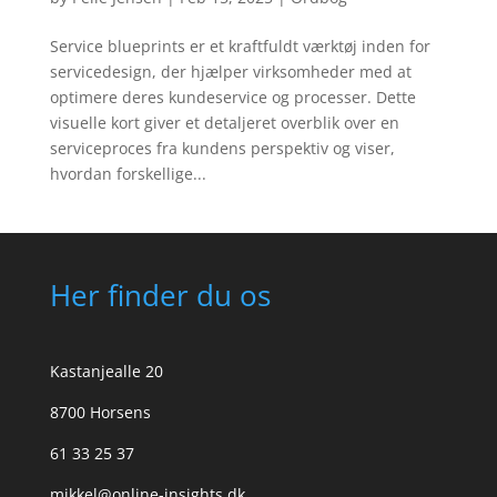
Service blueprints er et kraftfuldt værktøj inden for
servicedesign, der hjælper virksomheder med at
optimere deres kundeservice og processer. Dette
visuelle kort giver et detaljeret overblik over en
serviceproces fra kundens perspektiv og viser,
hvordan forskellige...
Her finder du os
Kastanjealle 20
8700 Horsens
61 33 25 37
mikkel@online-insights.dk