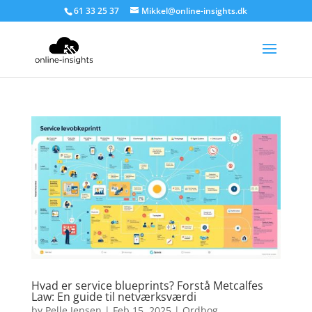
61 33 25 37
Mikkel@online-insights.dk
Hvad er service blueprints? Forstå Metcalfes
Law: En guide til netværksværdi
by
Pelle Jensen
|
Feb 15, 2025
|
Ordbog