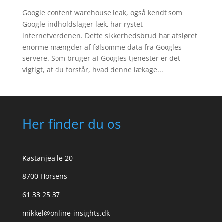
Google content warehouse leak, også kendt som
Google indholdslager læk, har rystet
internetverdenen. Dette sikkerhedsbrud har afsløret
enorme mængder af følsomme data fra Googles
servere. Som bruger af Googles tjenester er det
vigtigt, at du forstår, hvad denne lækage...
Her finder du os
Kastanjealle 20
8700 Horsens
61 33 25 37
mikkel@online-insights.dk