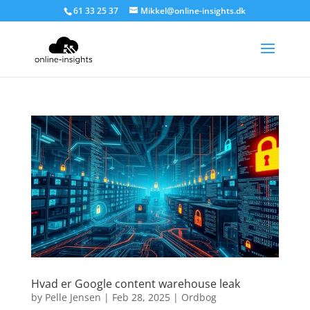
61 33 25 37
Mikkel@online-insights.dk
Hvad er Google content warehouse leak
by
Pelle Jensen
|
Feb 28, 2025
|
Ordbog