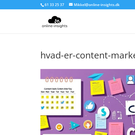
61 33 25 37
Mikkel@online-insights.dk
hvad-er-content-marke