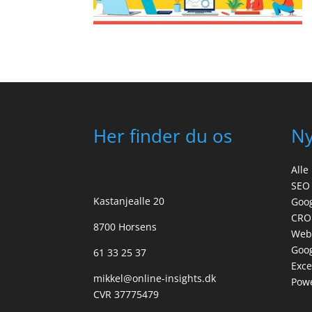
Her finder du os
N
Alle
SEO
Kastanjealle 20
Goo
CRO
8700 Horsens
Web
Goog
61 33 25 37
Exce
mikkel@online-insights.dk
Powe
CVR 37775479