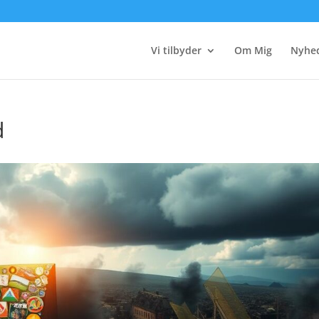
Vi tilbyder
Om Mig
Nyhe
d