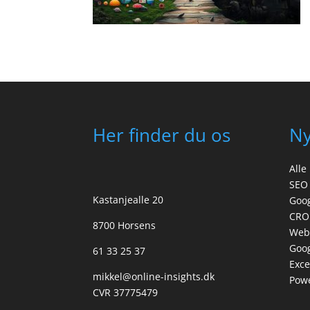
Her finder du os
N
Alle
SEO
Kastanjealle 20
Goo
CRO
8700 Horsens
Web
Goog
61 33 25 37
Exce
mikkel@online-insights.dk
Powe
CVR 37775479