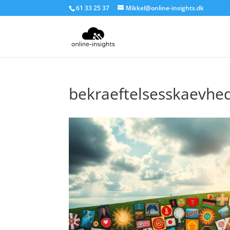
61 33 25 37
Mikkel@online-insights.dk
bekraeftelsesskaevhe