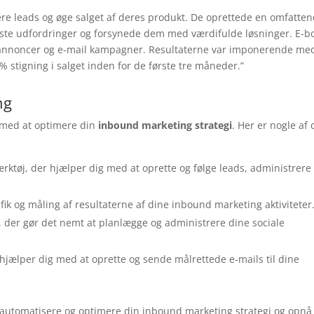
re leads og øge salget af deres produkt. De oprettede en omfatte
rste udfordringer og forsynede dem med værdifulde løsninger. E-
 annoncer og e-mail kampagner. Resultaterne var imponerende me
 stigning i salget inden for de første tre måneder.”
ng
g med at optimere din
inbound marketing strategi
. Her er nogle af 
ærktøj, der hjælper dig med at oprette og følge leads, administrere
rafik og måling af resultaterne af dine inbound marketing aktiviteter
der gør det nemt at planlægge og administrere dine sociale
 hjælper dig med at oprette og sende målrettede e-mails til dine
 automatisere og optimere din inbound marketing strategi og opnå