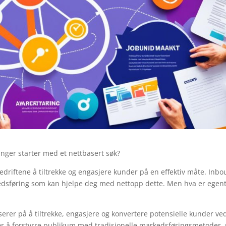
nger starter med et nettbasert søk?
bedriftene å tiltrekke og engasjere kunder på en effektiv måte. Inb
kedsføring som kan hjelpe deg med nettopp dette. Men hva er egent
rer på å tiltrekke, engasjere og konvertere potensielle kunder ve
t for å forstyrre publikum med tradisjonelle markedsføringsmetoder,