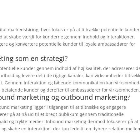
ital markedsføring, hvor fokus er på at tiltrække potentielle kunde
Ved at skabe værdi for kunderne gennem indhold og interaktioner,
ere og konvertere potentielle kunder til loyale ambassadører for
ting som en strategi?
otentielle kunder gennem indhold af høj kvalitet, der adresserer d
ndhold og levere det i de rigtige kanaler, kan virksomheder tiltræk
ritet. Gennem interaktion og løbende kommunikation kan virksomhe
il betalende kunder og derefter til ambassadører for virksomheden
bound marketing og outbound marketing?
nd marketing ligger i tilgangen til at tiltrække og engagere
rer på at nå ud til et bredt publikum gennem traditionelle
ald og trykte medier. Inbound marketing derimod fokuserer på at
 og skabe en interaktion, der kan lede til en dybere relation melle