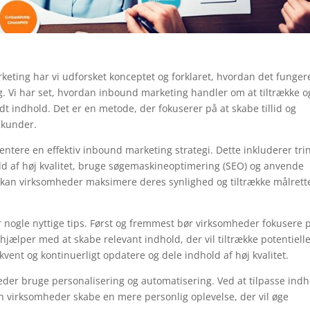
keting har vi udforsket konceptet og forklaret, hvordan det funger
g. Vi har set, hvordan inbound marketing handler om at tiltrække o
 indhold. Det er en metode, der fokuserer på at skabe tillid og
 kunder.
entere en effektiv inbound marketing strategi. Dette inkluderer tri
ld af høj kvalitet, bruge søgemaskineoptimering (SEO) og anvende
in kan virksomheder maksimere deres synlighed og tiltrække målrett
 nogle nyttige tips. Først og fremmest bør virksomheder fokusere p
jælper med at skabe relevant indhold, der vil tiltrække potentiell
vent og kontinuerligt opdatere og dele indhold af høj kvalitet.
eder bruge personalisering og automatisering. Ved at tilpasse indh
an virksomheder skabe en mere personlig oplevelse, der vil øge