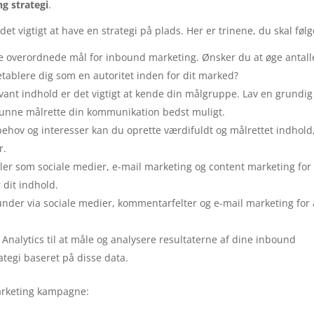
g strategi
.
 vigtigt at have en strategi på plads. Her er trinene, du skal følg
e overordnede mål for inbound marketing. Ønsker du at øge antalle
 etablere dig som en autoritet inden for dit marked?
vant indhold er det vigtigt at kende din målgruppe. Lav en grundig
 kunne målrette din kommunikation bedst muligt.
hov og interesser kan du oprette værdifuldt og målrettet indhold
r.
ler som sociale medier, e-mail marketing og content marketing for 
 dit indhold.
nder via sociale medier, kommentarfelter og e-mail marketing for 
nalytics til at måle og analysere resultaterne af dine inbound
rategi baseret på disse data.
arketing kampagne: