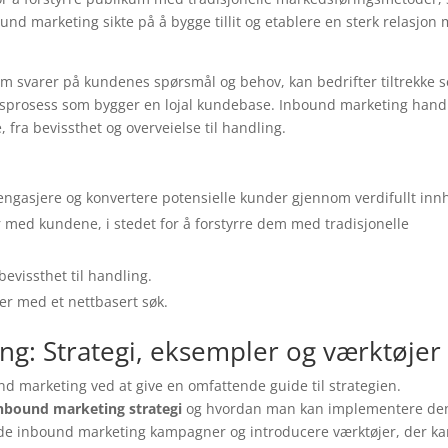
ound marketing sikte på å bygge tillit og etablere en sterk relasjon
om svarer på kundenes spørsmål og behov, kan bedrifter tiltrekke 
øpsprosess som bygger en lojal kundebase. Inbound marketing hand
 fra bevissthet og overveielse til handling.
engasjere og konvertere potensielle kunder gjennom verdifullt inn
r med kundene, i stedet for å forstyrre dem med tradisjonelle
evissthet til handling.
er med et nettbasert søk.
ng: Strategi, eksempler og værktøjer
und marketing ved at give en omfattende guide til strategien.
nbound marketing strategi
og hvordan man kan implementere de
lde inbound marketing kampagner og introducere værktøjer, der k