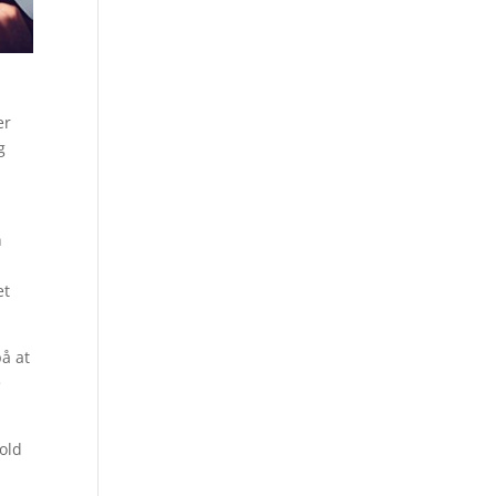
er
g
n
et
å at
e
old