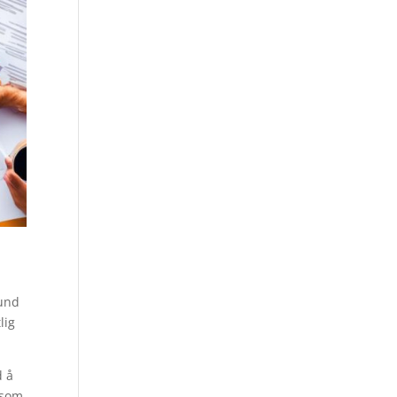
ound
lig
d å
 som