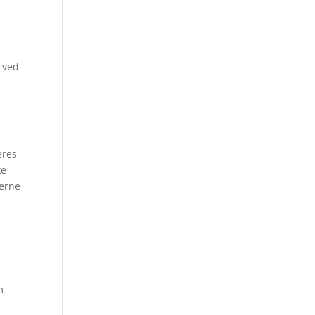
r ved
eres
ke
derne
.
m