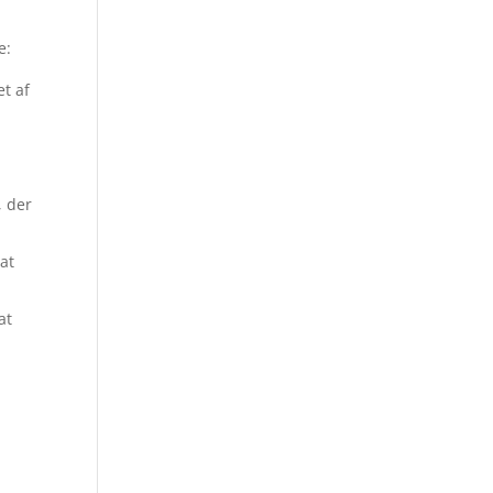
e:
t af
, der
at
at