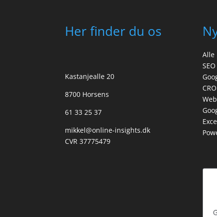
Her finder du os
N
Alle
SEO
Kastanjealle 20
Goo
CRO
8700 Horsens
Web
Goog
61 33 25 37
Exce
mikkel@online-insights.dk
Powe
CVR 37775479