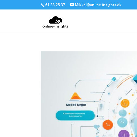
61 33 25 37
Mikkel@online-insights.dk