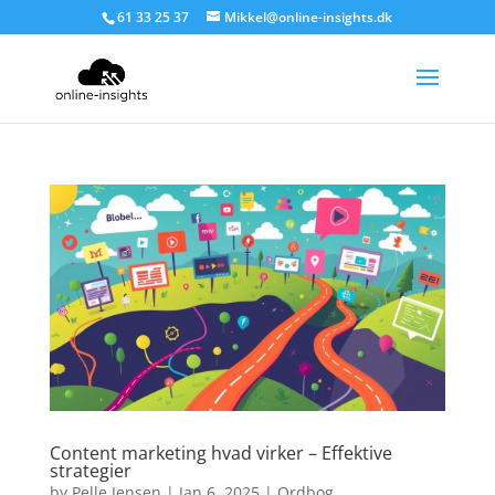
61 33 25 37
Mikkel@online-insights.dk
Content marketing hvad virker – Effektive
strategier
by
Pelle Jensen
|
Jan 6, 2025
|
Ordbog