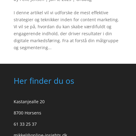
I denne artikel vil vi udforske de mest effektive
strategier og teknikker inden for content marketing.
Vi vil se på, hvordan du kan skabe værdifuldt og
engagerende indhold, der driver resultater i din
digitale markedsføring. Fra at forstå din målgruppe
og segmentering...
Her finder du os
Kastanjealle 20
8700 Horsens
61 33 25 37
mikkel@online-insights.dk